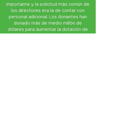
importante y la solicitud más común de
los directores era la de contar con
personal adicional. Los donantes han
donado más de medio millón de
dólares para aumentar la dotación de
personal en nuestras escuelas.
Profesores E•f(ec)tivos
Becas para profesores
Premios a los maestros distinguidos:
estas becas académicas, que se
otorgan en Evening of Stars,
promueven la excelencia en la
enseñanza al brindarles a los
educadores apoyo financiero para que
progresen en sus conocimientos y
habilidades profesionales en áreas