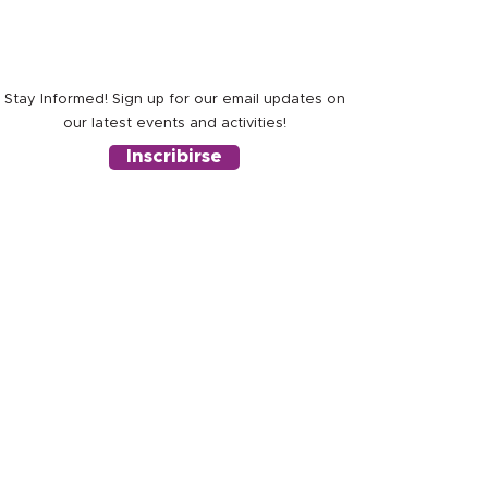
fundraiser fashion show that supports
ALL E•ƒ(ec) programs. We're back at the
Dobson Arena in 2027!
Stay Informed! Sign up for our email updates on
our latest events and activities!
Inscribirse
LLOW US ON INSTAGRAM
@efec_org