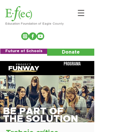
Future of Schools
Donate
Programa
BE PART OF
THE SOLUTION