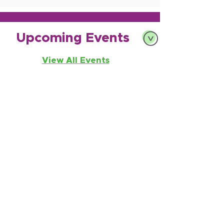
Upcoming Events
View All Events
Shape the Future of Schools - Donovan Thea
Thursday, Aug 20, 2026
Join us to help shape the future of ECSD
Schools!
Learn why local funding matters
for Eagle County students, educators,
and our community.
Thursday, Aug 20th, 5:30 - 7:30 p.m.
Presentation Begins 6:00 p.m. sharp
Donovan Pavilion
,
1600 S Frontage Rd W,
Vail, CO 81657